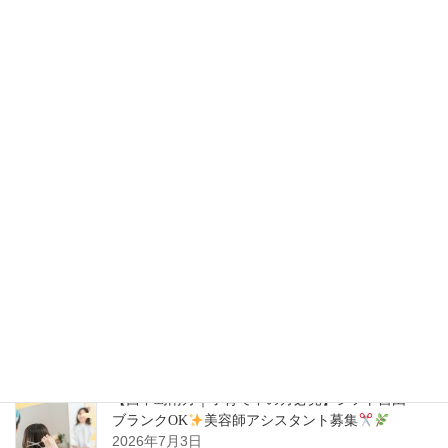
【西宮北口｜週1日～OK】働きやすさ×高収入
美
容師スタイリスト募集
2026年7月28日
【豊中駅｜週1日～OK】自分らしく働ける
美容
師スタイリスト募集
2026年7月14日
【ハタラキカタ×好勤務店】スタイリスト募集
2026年7月14日
【西中島南方｜子育て中の方必見】シフト自由・
ブランクOK
美容師アシスタント募集
2026年7月3日