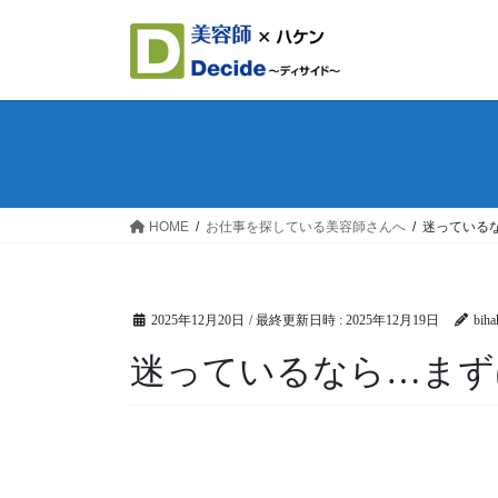
コ
ナ
ン
ビ
テ
ゲ
ン
ー
ツ
シ
へ
ョ
ス
ン
キ
に
ッ
移
HOME
お仕事を探している美容師さんへ
迷っている
プ
動
2025年12月20日
/ 最終更新日時 :
2025年12月19日
biha
迷っているなら…ま
動
画