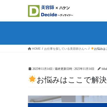
コ
ナ
ン
ビ
テ
ゲ
ン
ー
ツ
シ
へ
ョ
ス
ン
キ
に
ッ
移
HOME
お仕事を探している美容師さんへ
お悩みは
プ
動
2025年11月14日
/ 最終更新日時 :
2025年11月14日
biha
お悩みはここで解決
動
画