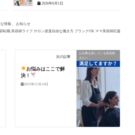
2026年6月1日
得な情報
、
お知らせ
美容転職.美容師ライフ.サロン派遣自由な働き方.ブランクOK.ママ美容師応援.大阪美
お仕事を探している美容師
次の記事
さんへ
お悩みはここで解
決！
2025年11月14日