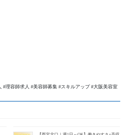
容師求人 #理容師求人 #美容師募集 #スキルアップ #大阪美容室
ら、
【西宮北口｜週1日～OK】働きやすさ×高収