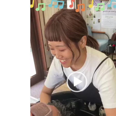
動
画
プ
レ
ー
ヤ
ー