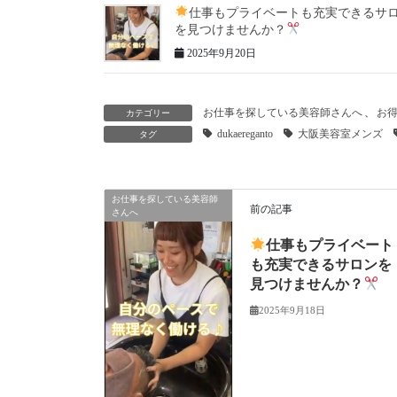
仕事もプライベートも充実できるサ
を見つけませんか？
2025年9月20日
お仕事を探している美容師さんへ
、
お
カテゴリー
dukaereganto
大阪美容室メンズ
タグ
お仕事を探している美容師
前の記事
さんへ
仕事もプライベート
も充実できるサロンを
見つけませんか？
2025年9月18日