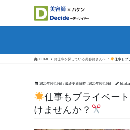
コ
ナ
ン
ビ
テ
ゲ
ン
ー
ツ
シ
へ
ョ
ス
ン
キ
に
ッ
移
HOME
お仕事を探している美容師さんへ
仕事もプ
プ
動
2025年9月19日
/ 最終更新日時 :
2025年9月16日
bihake
仕事もプライベート
けませんか？