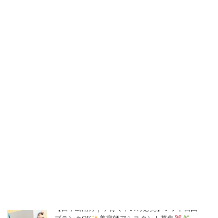
2026年8月4日
【西宮北口｜週1日～OK】働きやすさ×高収入
美
容師スタイリスト募集
2026年7月28日
【豊中駅｜週1日～OK】自分らしく働ける
美容
師スタイリスト募集
2026年7月14日
【ハタラキカタ×好勤務店】スタイリスト募集
2026年7月14日
【西中島南方｜子育て中の方必見】シフト自由・