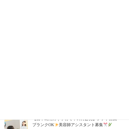
2026年8月4日
【西宮北口｜週1日～OK】働きやすさ×高収入
美
容師スタイリスト募集
2026年7月28日
【豊中駅｜週1日～OK】自分らしく働ける
美容
師スタイリスト募集
2026年7月14日
【ハタラキカタ×好勤務店】スタイリスト募集
2026年7月14日
【西中島南方｜子育て中の方必見】シフト自由・
ブランクOK
美容師アシスタント募集