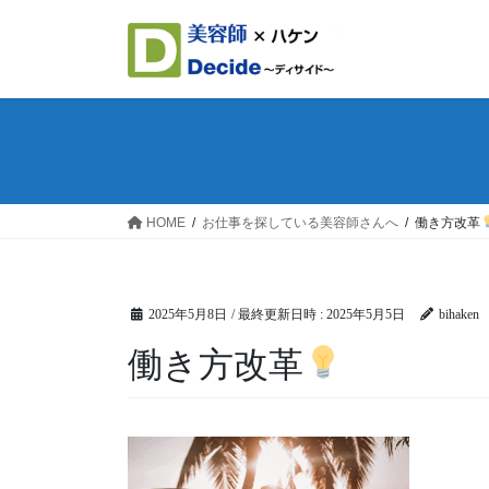
コ
ナ
ン
ビ
テ
ゲ
ン
ー
ツ
シ
へ
ョ
ス
ン
キ
に
ッ
移
HOME
お仕事を探している美容師さんへ
働き方改革
プ
動
2025年5月8日
/ 最終更新日時 :
2025年5月5日
bihaken
働き方改革