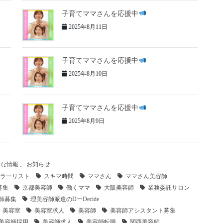
子育てママさんを応援中
2025年8月11日
子育てママさんを応援中
2025年8月10日
子育てママさんを応援中
2025年8月9日
得な情報
、
お知らせ
ラーリスト
スキマ時間
ママさん
ママさん美容師
募集
京都美容師
働くママ
大阪美容師
業務委託サロン
師募集
理美容師派遣のDーDecide
美容室
美容室求人
美容師
美容師アシスタント募集
美容師採用
美容師求人
美容師転職
関西美容師