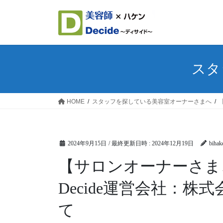
コ
ナ
ン
ビ
テ
ゲ
ン
ー
ツ
シ
へ
ョ
スタ
ス
ン
キ
に
ッ
移
HOME
スタッフを探している美容室オーナーさまへ
プ
動
2024年9月15日
/ 最終更新日時 :
2024年12月19日
bihak
【サロンオーナーさま、人事担当の方へ】D-
Decide運営会社：株
て